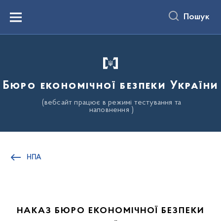
до
основного
Пошук
вмісту
Menu
Бюро економічної безпеки України
(вебсайт працює в режимі тестування та
наповнення )
НПА
НАКАЗ БЮРО ЕКОНОМІЧНОЇ БЕЗПЕКИ