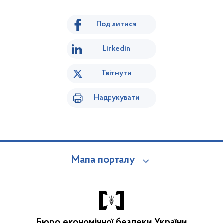
Поділитися
Linkedin
Твітнути
Надрукувати
Мапа порталу
Бюро економічної безпеки України