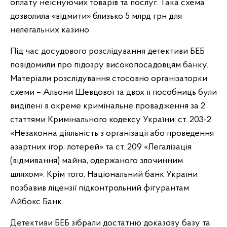
оплату неіснуючих товарів та послуг. Така схема
дозволила «відмити» близько 5 млрд грн для
нелегальних казино.
Під час досудового розслідування детективи БЕБ
повідомили про підозру високопосадовцям банку.
Матеріали розслідування стосовно організаторки
схеми – Альони Шевцової та двох її пособниць були
виділені в окреме кримінальне провадження за 2
статтями Кримінального кодексу України: ст. 203-2
«Незаконна діяльність з організації або проведення
азартних ігор, лотерей» та ст. 209 «Легалізація
(відмивання) майна, одержаного злочинним
шляхом». Крім того, Національний банк України
позбавив ліцензії підконтрольний фігурантам
Айбокс Банк.
Детективи БЕБ зібрали достатню доказову базу та