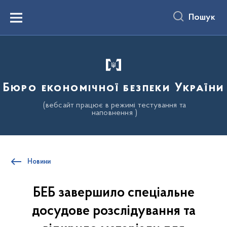
до
основного
Пошук
вмісту
Menu
Бюро економічної безпеки України
(вебсайт працює в режимі тестування та
наповнення )
Новини
БЕБ завершило спеціальне
досудове розслідування та