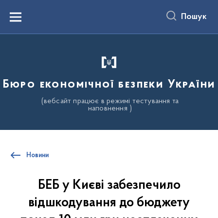
до
основного
Пошук
вмісту
Menu
Бюро економічної безпеки України
(вебсайт працює в режимі тестування та
наповнення )
Новини
БЕБ у Києві забезпечило
відшкодування до бюджету