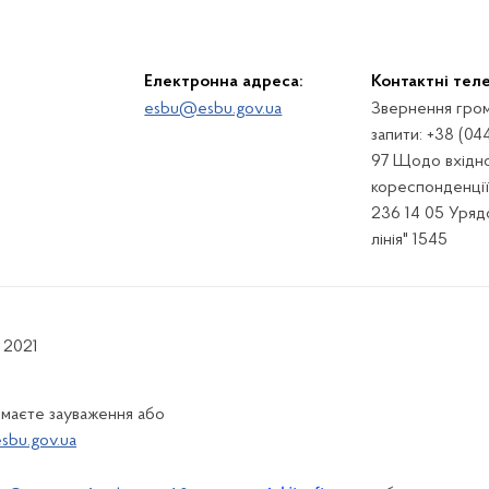
Електронна адреса:
Контактні тел
esbu@esbu.gov.ua
Звернення гром
запити: +38 (04
97 Щодо вхідно
кореспонденції:
236 14 05 Урядо
лінія" 1545
 2021
 маєте зауваження або
bu.gov.ua