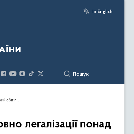
In English
аїни
Пошук
БЕБ скерувало до суду обвинувальний акт стосовно легалізації понад 5,7 млн грн фігурантом справи про незаконний обіг пального
вно легалізації понад