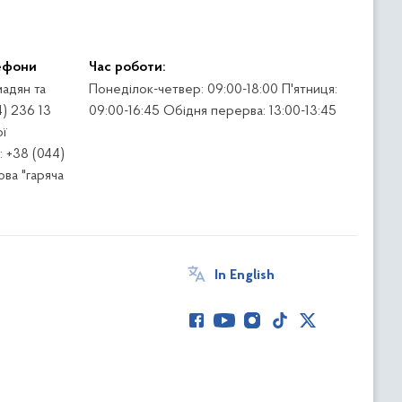
ефони
Час роботи:
адян та
Понеділок-четвер: 09:00-18:00 П'ятниця:
4) 236 13
09:00-16:45 Обідня перерва: 13:00-13:45
ї
 +38 (044)
ва "гаряча
In English