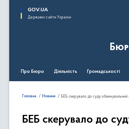
до
основного
GOV.UA
вмісту
Державні сайти України
Бюр
Про Бюро
Діяльність
Громадськості
Дія Центр
Головна
Новини
БЕБ скерувало до суд