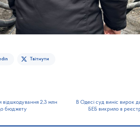
edin
Твітнути
 відшкодування 2,3 млн
В Одесі суд виніс вирок д
до бюджету
БЕБ викрило в реєстр