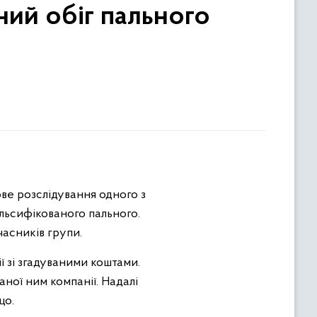
ний обіг пального
ве розслідування одного з
альсифікованого пального.
часників групи.
ї зі згадуваними коштами.
аної ним компанії. Надалі
що.