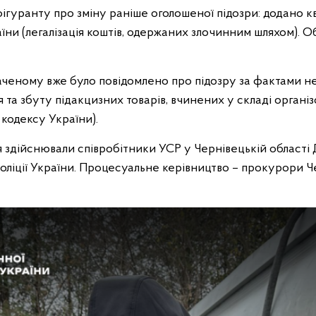
гуранту про зміну раніше оголошеної підозри: додано ква
їни (легалізація коштів, одержаних злочинним шляхом). 
ченому вже було повідомлено про підозру за фактами не
та збуту підакцизних товарів, вчинених у складі організован
о кодексу України).
здійснювали співробітники УСР у Чернівецькій області
оліції України. Процесуальне керівництво – прокурори Ч