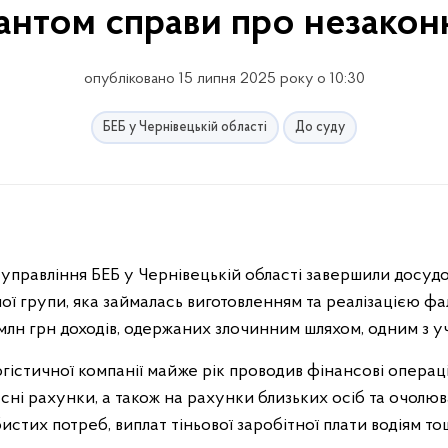
рантом справи про незакон
опубліковано 15 липня 2025 року о 10:30
БЕБ у Чернівецькій області
До суду
управління БЕБ у Чернівецькій області завершили досудо
аної групи, яка займалась виготовленням та реалізацією ф
 млн грн доходів, одержаних злочинним шляхом, одним з у
гістичної компанії майже рік проводив фінансові операці
сні рахунки, а також на рахунки близьких осіб та очолюв
стих потреб, виплат тіньової заробітної плати водіям то