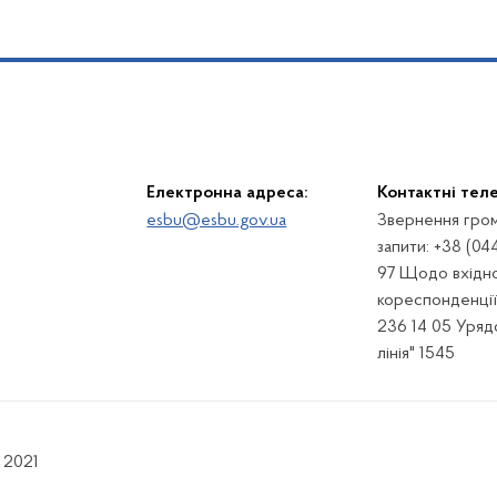
Електронна адреса:
Контактні тел
esbu@esbu.gov.ua
Звернення гром
запити: +38 (04
97 Щодо вхідно
кореспонденції:
236 14 05 Урядо
лінія" 1545
 2021