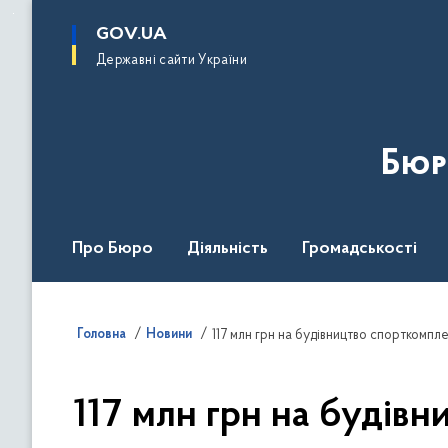
до
основного
GOV.UA
вмісту
Державні сайти України
Бюр
Про Бюро
Діяльність
Громадськості
Дія Центр
Головна
Новини
117 млн грн на будівництво спорткомплек
117 млн грн на будівн