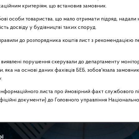
аційним критеріям, що встановив замовник.
бові особи товариства, що мало отримати підряд, надали
ість досвіду у будівництві таких споруд.
направили до розпорядника коштів лист з рекомендацією 
виявлені порушення скерували до департаменту монітор
 яка на основі даних фахівців БЕБ, зобов'язала замовник
.
інформаційного листа про ймовірний факт службового п
іційні документи) до Головного управління Національної п