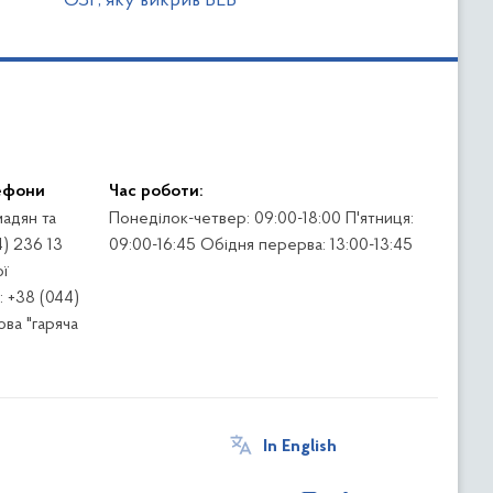
ОЗГ, яку викрив БЕБ
ефони
Час роботи:
адян та
Понеділок-четвер: 09:00-18:00 П'ятниця:
4) 236 13
09:00-16:45 Обідня перерва: 13:00-13:45
ї
 +38 (044)
ва "гаряча
In English