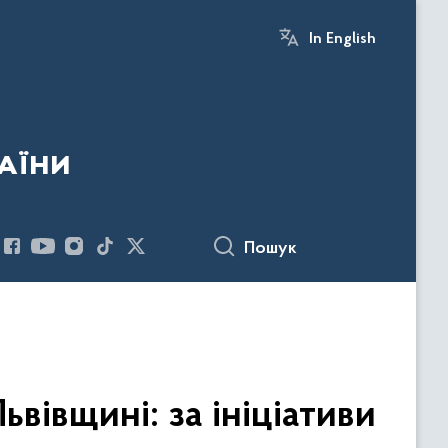
In English
аїни
Пошук
вівщині: за ініціативи