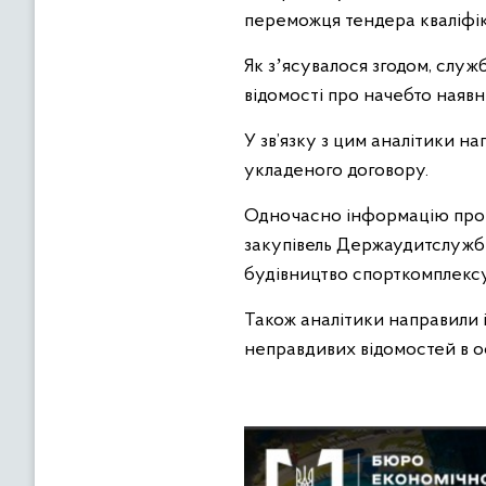
переможця тендера кваліфік
Як зʼясувалося згодом, служ
відомості про начебто наявн
У зв’язку з цим аналітики 
укладеного договору.
Одночасно інформацію про 
закупівель Держаудитслужби,
будівництво спорткомплексу
Також аналітики направили 
неправдивих відомостей в оф