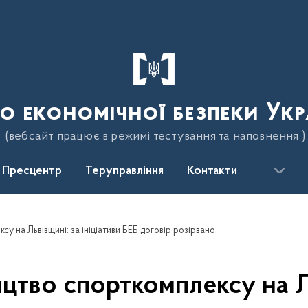
о економічної безпеки Укр
(вебсайт працює в режимі тестування та наповнення )
Пресцентр
Теруправління
Контакти
су на Львівщині: за ініціативи БЕБ договір розірвано
ицтво спорткомплексу на Ль