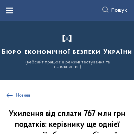
до
основного
Пошук
вмісту
Menu
Бюро економічної безпеки України
(вебсайт працює в режимі тестування та
наповнення )
Новини
Ухилення від сплати 767 млн грн
податків: керівнику ще однієї