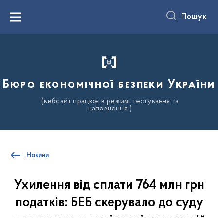
до
основного
Пошук
вмісту
Menu
Бюро економічної безпеки України
(вебсайт працює в режимі тестування та
наповнення )
Новини
Ухилення від сплати 764 млн грн
податків: БЕБ скерувало до суду