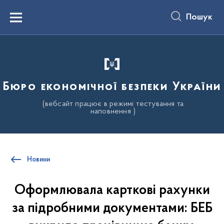
до
основного
Пошук
вмісту
Menu
Бюро економічної безпеки України
(вебсайт працює в режимі тестування та
наповнення )
Новини
Оформлювала карткові рахунки
за підробними документами: БЕБ