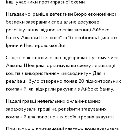
інші учасники протиправної схеми.
Нагадаємо, раніше детективи Бюро економічної
безпеки завершили спеціальне досудове
розслідування відносно співвласниці Айбокс
банку Альони Шевцової та її пособниць Циганок
Ірини й Нестеровської Зої.
Слідство встановило, що підозрювані, у тому числі
Альона Шевцова, організували схему легалізації
коштів з використанням «міскодингу». Для її
реалізації було створено понад 20 підконтрольних
компаній, які відкрили рахунки в Айбокс банку.
Надалі гравці нелегальних онлайн-казино
зараховували гроші на реквізити згадуваних
компаній для поповнення своїх ігрових акаунтів.
При цьому у призначенні платежу вони вказували