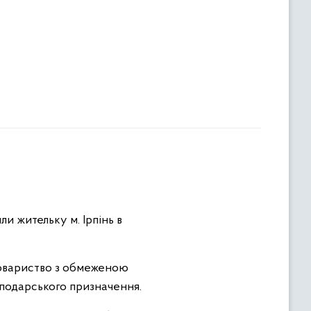
и жительку м. Ірпінь в
 товариство з обмеженою
осподарського призначення.