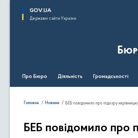
до
основного
GOV.UA
вмісту
Державні сайти України
Бюр
Про Бюро
Діяльність
Громадськості
Дія Центр
Головна
Новини
БЕБ повідомило про підозру керівницю к
БЕБ повідомило про п