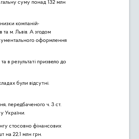
агальну суму понад 132 млн
 низки компаній-
та м. Львів. А згодом
окументального оформлення
та в результаті призвело до
ладах були відсутні.
, передбаченого ч. 3 ст.
су України.
нгу стосовно фінансових
 на 22,1 млн грн.