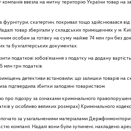
 компанія ввезла на митну територію України товар на з
 та фурнітури, скатертин, покривал тощо здійснювався від
далі товар зберігали у складських приміщеннях у м. Київ 
чним особам за готівку на суму майже 74 млн грн без д
их та бухгалтерських документах.
ити податкові зобов’язання з податку на додану вартість 
5 млн грн податків.
риміщень детективи встановили, що залишки товарів на ск
за підтвердила збитки заподіяні товариством.
о про підозру за ознаками кримінального правопорушення
датків у особливо великих розмірах) Кримінального кодек
зпочато за узагальненими матеріалами Держфінмонітори
стю компанії. Надалі вони були зупинені, накладено арешт