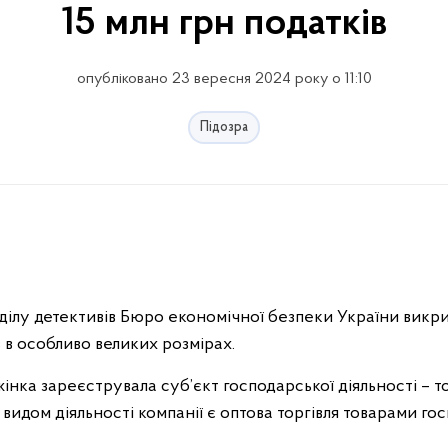
15 млн грн податків
опубліковано 23 вересня 2024 року о 11:10
Підозра
ілу детективів Бюро економічної безпеки України викрил
в в особливо великих розмірах.
жінка зареєструвала суб’єкт господарської діяльності –
видом діяльності компанії є оптова торгiвля товарами г