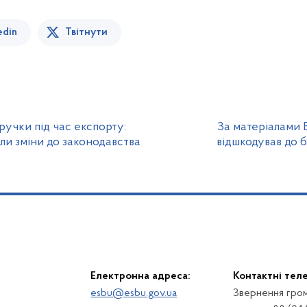
edin
Твітнути
учки під час експорту:
За матеріалами 
ли зміни до законодавства
відшкодував до 
Електронна адреса:
Контактні тел
esbu@esbu.gov.ua
Звернення гром