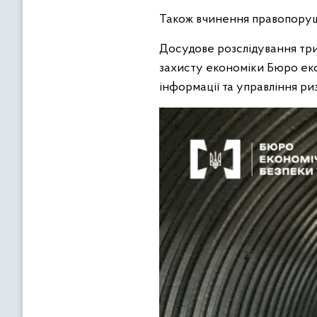
Також вчинення правопоруш
Досудове розслідування тр
захисту економіки Бюро еко
інформації та управління р