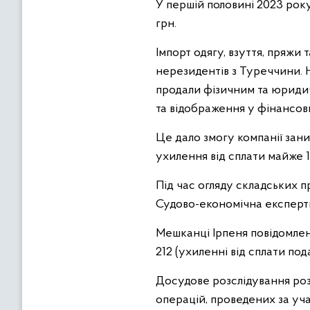
У першій половині 2023 року
грн.
Імпорт одягу, взуття, пряжи
нерезидентів з Туреччини. На
продали фізичним та юриди
та відображення у фінансов
Це дало змогу компанії заниз
ухилення від сплати майже 1
Під час огляду складських п
Судово-економічна експерти
Мешканці Ірпеня повідомлен
212 (ухиленні від сплати по
Досудове розслідування ро
операцій, проведених за уча