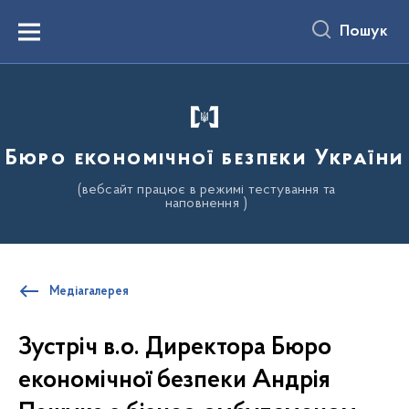
до
основного
Пошук
вмісту
Menu
Бюро економічної безпеки України
(вебсайт працює в режимі тестування та
наповнення )
Медіагалерея
Зустріч в.о. Директора Бюро
економічної безпеки Андрія