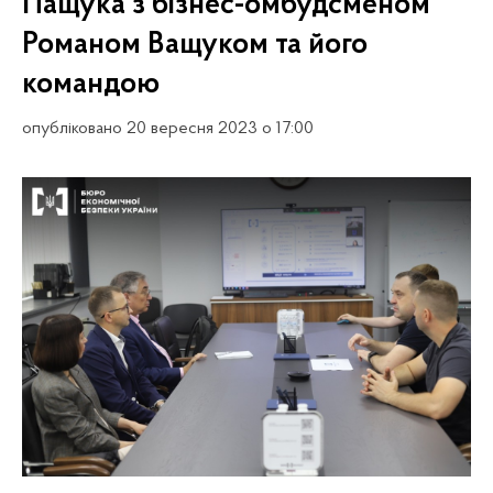
Пащука з бізнес-омбудсменом
Романом Ващуком та його
командою
опубліковано 20 вересня 2023 о 17:00