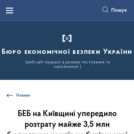
до
основного
Пошук
вмісту
Menu
Бюро економічної безпеки України
(вебсайт працює в режимі тестування та
наповнення )
Новини
БЕБ на Київщині упередило
розтрату майже 3,5 млн