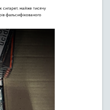
ок сигарет, майже тисячу
трів фальсифікованого