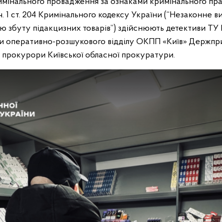
имінального провадження за ознаками кримінального пр
 ч. 1 ст. 204 Кримінального кодексу України (“Незаконне в
 збуту підакцизних товарів”) здійснюють детективи ТУ Б
ми оперативно-розшукового відділу ОКПП «Київ» Держпр
 прокурори Київської обласної прокуратури.