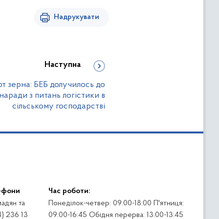
Надрукувати
Наступна
т зерна: БЕБ долучилось до
наради з питань логістики в
сільському господарстві
ефони
Час роботи:
адян та
Понеділок-четвер: 09:00-18:00 П'ятниця:
4) 236 13
09:00-16:45 Обідня перерва: 13:00-13:45