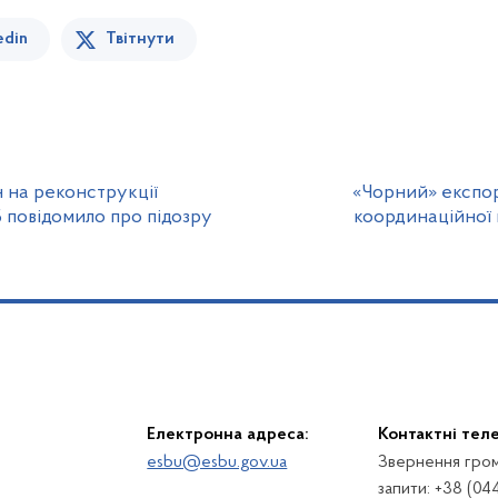
edin
Твітнути
н на реконструкції
«Чорний» експор
ЕБ повідомило про підозру
координаційної 
Електронна адреса:
Контактні тел
esbu@esbu.gov.ua
Звернення гром
запити: +38 (04