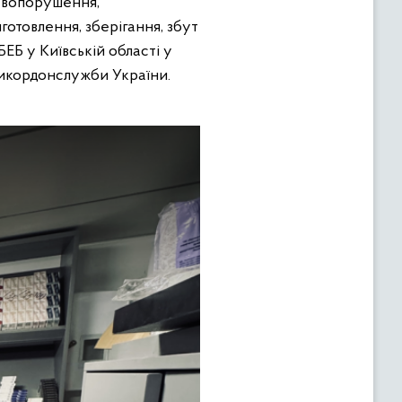
авопорушення,
иготовлення, зберігання, збут
ЕБ у Київській області у
икордонслужби України.