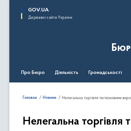
до
основного
GOV.UA
вмісту
Державні сайти України
Бюр
Про Бюро
Діяльність
Громадськості
Дія Центр
Головна
Новини
Нелегальна торгівля тютюновими вироб
Нелегальна торгівля