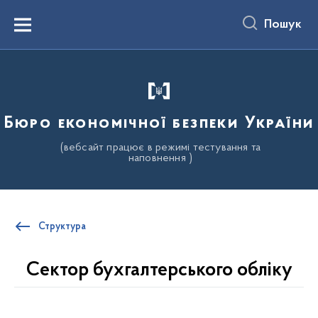
до
основного
Пошук
вмісту
Menu
Бюро економічної безпеки України
(вебсайт працює в режимі тестування та
наповнення )
Структура
Сектор бухгалтерського обліку