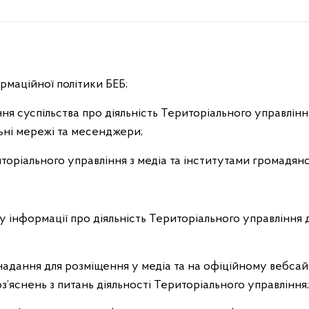
ормаційної політики БЕБ;
я суспільства про діяльність Територіального управлінн
льні мережі та месенджери;
иторіального управління з медіа та інститутами громадянс
ку інформації про діяльність Територіального управління д
 надання для розміщення у медіа та на офіційному вебсай
оз’яснень з питань діяльності Територіального управління;