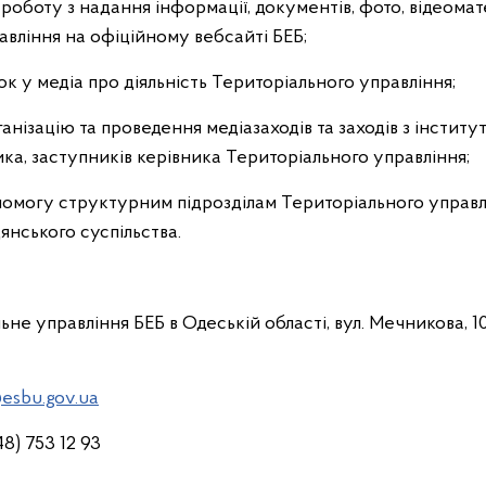
 роботу з надання інформації, документів, фото, відеомат
авління на офіційному вебсайті БЕБ;
ок у медіа про діяльність Територіального управління;
рганізацію та проведення медіазаходів та заходів з інсти
ника, заступників керівника Територіального управління;
омогу структурним підрозділам Територіального управлін
янського суспільства.
не управління БЕБ в Одеській області, вул. Мечникова, 10
esbu.gov.ua
8) 753 12 93