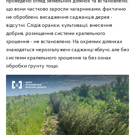
проведено огляд земельних ділянок та встановлено,
що вони частково заросли чагарниками, фактично
не оброблені, висадження саджанців дерев -
відсутні. Слідів оранки, культивації, внесення
добрив, розміщення системи крапельного
зрошення - не встановлено. На окремих ділянках
знаходяться нерозгалужені саджанці яблуні, але без
системи крапельного зрошення та без ознак
обробки ґрунту тощо.