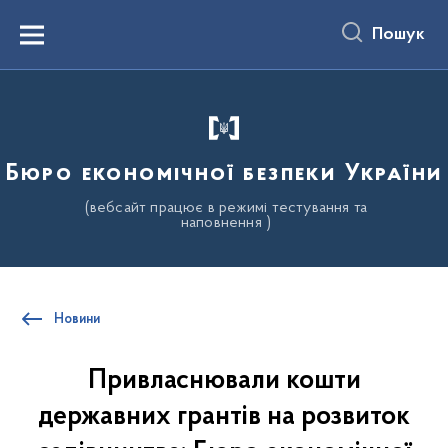
до
основного
Пошук
вмісту
Menu
Бюро економічної безпеки України
(вебсайт працює в режимі тестування та
наповнення )
Новини
Привласнювали кошти
державних грантів на розвиток