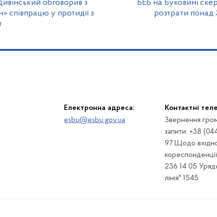
ивінський обговорив з
БЕБ на Буковині ске
 співпрацю у протидії з
розтрати понад 
т
Електронна адреса:
Контактні тел
esbu@esbu.gov.ua
Звернення гром
запити: +38 (04
97 Щодо вхідно
кореспонденції:
236 14 05 Урядо
лінія" 1545