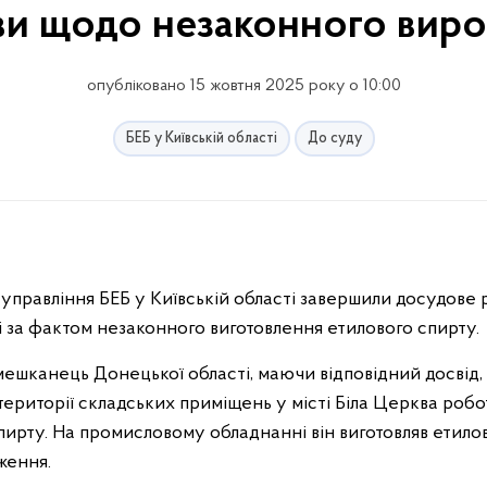
ви щодо незаконного вир
опубліковано 15 жовтня 2025 року о 10:00
БЕБ у Київській області
До суду
управління БЕБ у Київській області завершили досудове 
за фактом незаконного виготовлення етилового спирту.
мешканець Донецької області, маючи відповідний досвід
території складських приміщень у місті Біла Церква робот
ирту. На промисловому обладнанні він виготовляв етилов
ження.