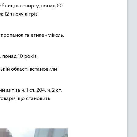
обництва спирту, понад 50
 12 тисяч літрів
пропанол та етиленгліколь,
а понад 10 років.
ькій області встановили
 за ч. 1 ст. 204, ч. 2 ст.
товарів, що становить