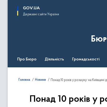
до
основного
GOV.UA
вмісту
Державні сайти України
Бюр
Про Бюро
Діяльність
Громадськості
Дія Центр
Головна
Новини
Понад 10 років у розшуку: на Київщин
Понад 10 років у р