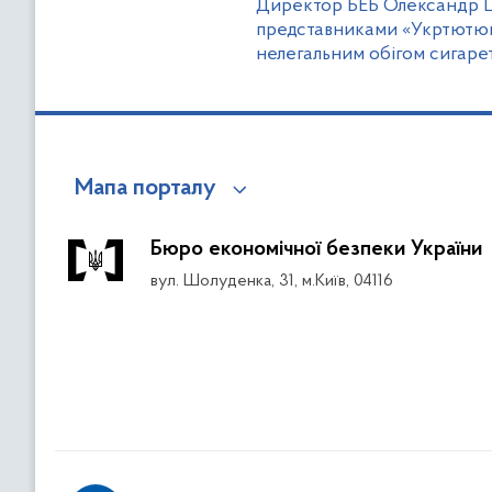
Директор БЕБ Олександр Ц
представниками «Укртютюн»
нелегальним обігом сигаре
Мапа порталу
Бюро економічної безпеки України
вул. Шолуденка, 31, м.Київ, 04116