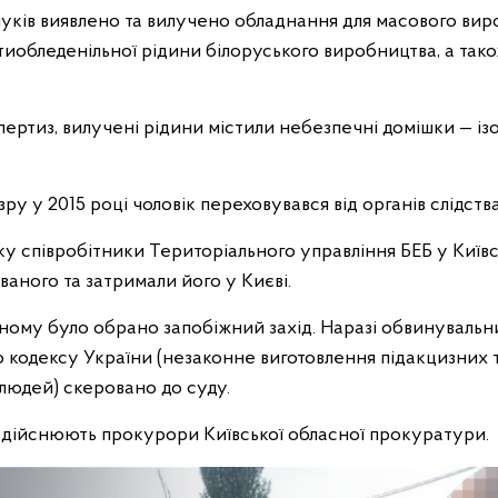
уків виявлено та вилучено обладнання для масового вир
тиобледенільної рідини білоруського виробництва, а також
пертиз, вилучені рідини містили небезпечні домішки — ізо
.
ру у 2015 році чоловік переховувався від органів слідств
у співробітники Територіального управління БЕБ у Київс
аного та затримали його у Києві.
му було обрано запобіжний захід. Наразі обвинувальний акт
ого кодексу України (незаконне виготовлення підакцизних 
 людей) скеровано до суду.
здійснюють прокурори Київської обласної прокуратури.