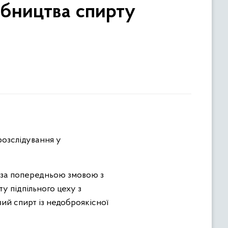
обництва спирту
розслідування у
, за попередньою змовою з
у підпільного цеху з
ий спирт із недоброякісної