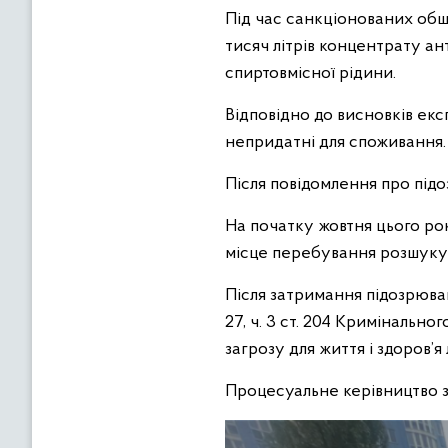
Під час санкціонованих обш
тисяч літрів концентрату ан
спиртовмісної рідини.
Відповідно до висновків екс
непридатні для споживання
Після повідомлення про підоз
На початку жовтня цього рок
місце перебування розшукув
Після затримання підозрювано
27, ч. 3 ст. 204 Кримінальн
загрозу для життя і здоров’я
Процесуальне керівництво 