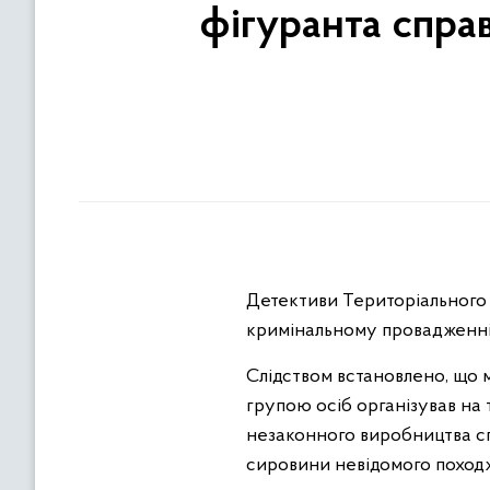
фігуранта спра
Детективи Територіального 
кримінальному провадженні 
Слідством встановлено, що 
групою осіб організував на 
незаконного виробництва сп
сировини невідомого поход