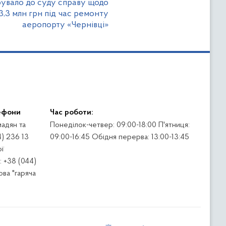
рувало до суду справу щодо
3,3 млн грн під час ремонту
аеропорту «Чернівці»
ефони
Час роботи:
адян та
Понеділок-четвер: 09:00-18:00 П'ятниця:
4) 236 13
09:00-16:45 Обідня перерва: 13:00-13:45
ї
 +38 (044)
ва "гаряча