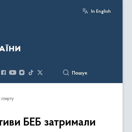
In English
аїни
Пошук
а спирту
ктиви БЕБ затримали