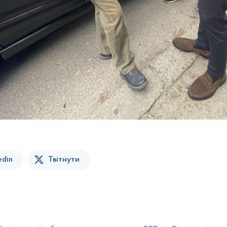
edin
Твітнути