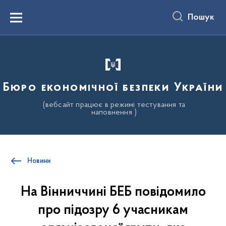
до
основного
Пошук
вмісту
Menu
Бюро економічної безпеки України
(вебсайт працює в режимі тестування та
наповнення )
Новини
На Вінниччині БЕБ повідомило
про підозру 6 учасникам