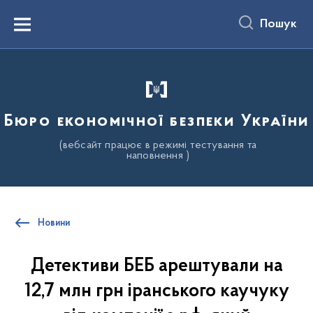
до
основного
Пошук
вмісту
Menu
Бюро економічної безпеки України
(вебсайт працює в режимі тестування та
наповнення )
Новини
Детективи БЕБ арештували на
12,7 млн грн іранського каучуку