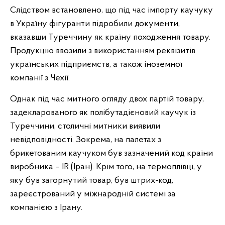
Слідством встановлено, що під час імпорту каучуку
в Україну фігуранти підробили документи,
вказавши Туреччину як країну походження товару.
Продукцію ввозили з використанням реквізитів
українських підприємств, а також іноземної
компанії з Чехії.
Однак під час митного огляду двох партій товару,
задекларованого як полібутадієновий каучук із
Туреччини, столичні митники виявили
невідповідності. Зокрема, на палетах з
брикетованим каучуком був зазначений код країни
виробника – IR (Іран). Крім того, на термоплівці, у
яку був загорнутий товар, був штрих-код,
зареєстрований у міжнародній системі за
компанією з Ірану.