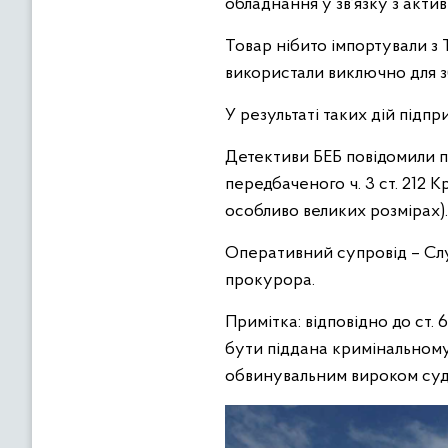
обладнання у зв’язку з акти
Товар нібито імпортували з
використали виключно для з
У результаті таких дій підп
Детективи БЕБ повідомили 
передбаченого ч. 3 ст. 212 К
особливо великих розмірах).
Оперативний супровід – Сл
прокурора.
Примітка: відповідно до ст.
бути піддана кримінальному
обвинувальним вироком суд