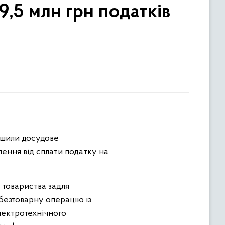
9,5 млн грн податків
ршили досудове
лення від сплати податку на
 товариства задля
безтоварну операцію із
електротехнічного