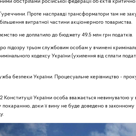
вними обстрілами російської федерації об’єктів критично
 Туреччини. Проте насправді трансформатори там не зак
більшення витратної частини акціонерного товариства.
риємство не доплатило до бюджету 49,5 млн грн податків.
про підозру трьом службовим особам у вчинені криміна
римінального кодексу України (ухилення від сплати податк
ужба безпеки України. Процесуальне керівництво - про
 62 Конституції України особа вважається невинуватою у 
 покаранню, доки її вину не буде доведено в законному 
у.