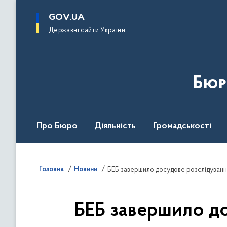
до
основного
GOV.UA
вмісту
Державні сайти України
Бюр
Про Бюро
Діяльність
Громадськості
Дія Центр
Головна
Новини
БЕБ завершило до