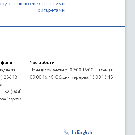
нну торгівлю електронними
сигаретами
ефони
Час роботи:
адян та
Понеділок-четвер: 09:00-18:00 П'ятниця:
4) 236 13
09:00-16:45 Обідня перерва: 13:00-13:45
ї
 +38 (044)
ва "гаряча
In English