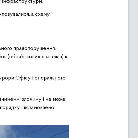
ї інфраструктури.
уповувалися, а схему
льного правопорушення,
ів (обов’язкових платежів) в
курори Офісу Генерального
вчиненні злочину і не може
порядку і встановлено