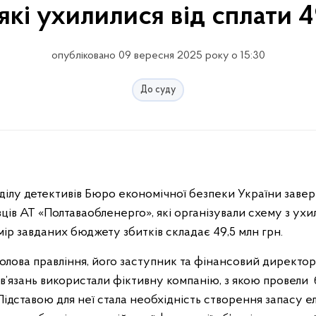
кі ухилилися від сплати 4
опубліковано 09 вересня 2025 року о 15:30
До суду
ділу детективів Бюро економічної безпеки України заве
ів АТ «Полтаваобленерго», які організували схему з ухи
ір завданих бюджету збитків складає 49,5 млн грн.
олова правління, його заступник та фінансовий директор
’язань використали фіктивну компанію, з якою провели 
Підставою для неї стала необхідність створення запасу 