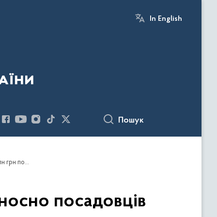
In English
аїни
Пошук
БЕБ завершило досудове розслідування відносно посадовців Полтаваобленерго, які ухилилися від сплати 49,5 млн грн податків
дносно посадовців