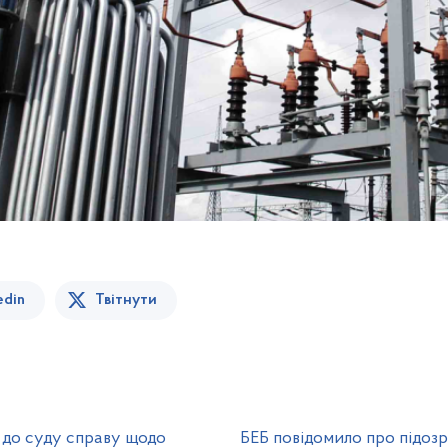
edin
Твітнути
 до суду справу щодо
БЕБ повідомило про підозр