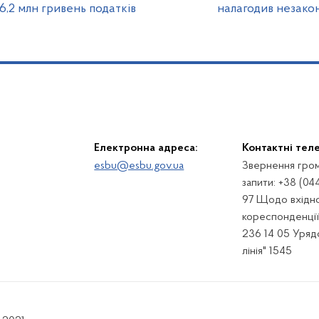
6,2 млн гривень податків
налагодив незако
Електронна адреса:
Контактні тел
esbu@esbu.gov.ua
Звернення гром
запити: +38 (04
97 Щодо вхідно
кореспонденції:
236 14 05 Урядо
лінія" 1545