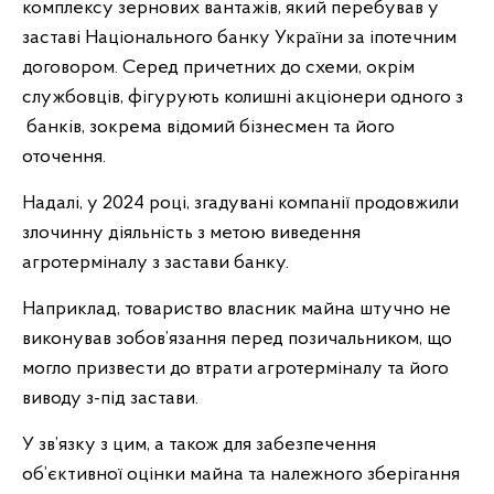
комплексу зернових вантажів, який перебував у
заставі Національного банку України за іпотечним
договором. Серед причетних до схеми, окрім
службовців, фігурують колишні акціонери одного з
банків, зокрема відомий бізнесмен та його
оточення.
Надалі, у 2024 році, згадувані компанії продовжили
злочинну діяльність з метою виведення
агротерміналу з застави банку.
Наприклад, товариство власник майна штучно не
виконував зобов’язання перед позичальником, що
могло призвести до втрати агротерміналу та його
виводу з-під застави.
У зв’язку з цим, а також для забезпечення
об’єктивної оцінки майна та належного зберігання