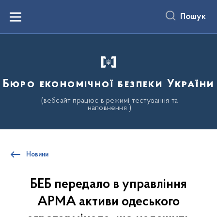
до
основного
Пошук
вмісту
Menu
Бюро економічної безпеки України
(вебсайт працює в режимі тестування та
наповнення )
Новини
БЕБ передало в управління
АРМА активи одеського