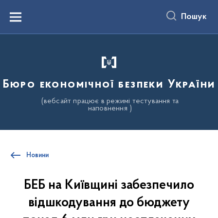
до
основного
Пошук
вмісту
Menu
Бюро економічної безпеки України
(вебсайт працює в режимі тестування та
наповнення )
Новини
БЕБ на Київщині забезпечило
відшкодування до бюджету